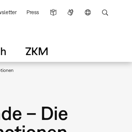
sletter
Press
ch
ZKM
otionen
nde – Die
motionen