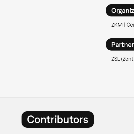
Organiz
ZKM | Cen
Partne
ZSL (Zent
Contributors