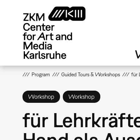
Skip
to
main
content
V
Program
Guided Tours & Workshops
für
Workshop
Workshop
für Lehrkräft
Hand als Aus