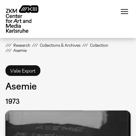
Skip
to
main
content
Research
Collections & Archives
Collection
Asemie
Valie Export
Asemie
1973