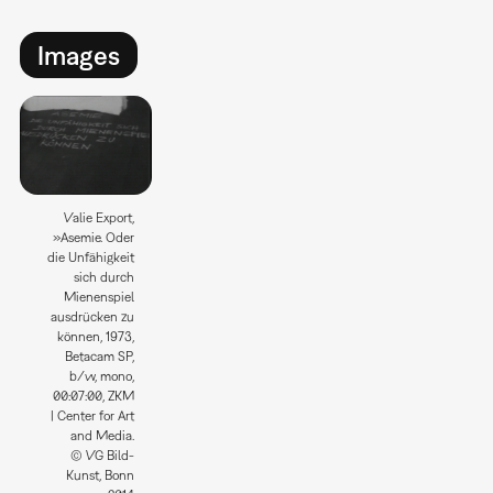
Images
Valie Export,
»Asemie. Oder
die Unfähigkeit
sich durch
Mienenspiel
ausdrücken zu
können, 1973,
Betacam SP,
b/w, mono,
00:07:00, ZKM
| Center for Art
and Media.
© VG Bild-
Kunst, Bonn