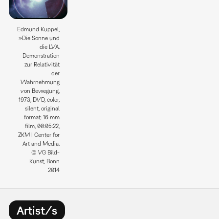
Edmund Kuppel,
»Die Sonne und
die LVA.
Demonstration
zur Relativität
der
Wahrnehmung
von Bewegung,
1973, DVD, color,
silent, original
format: 16 mm
film, 00:05:22,
ZKM | Center for
Art and Media.
© VG Bild-
Kunst, Bonn
2014
Artist/s