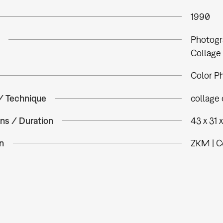
1990
Photogr
Collage
Color P
 / Technique
collage 
ns / Duration
43 x 31 
n
ZKM | C