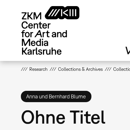
Skip
to
main
content
V
Research
Collections & Archives
Collecti
Anna und Bernhard Blume
Ohne Titel