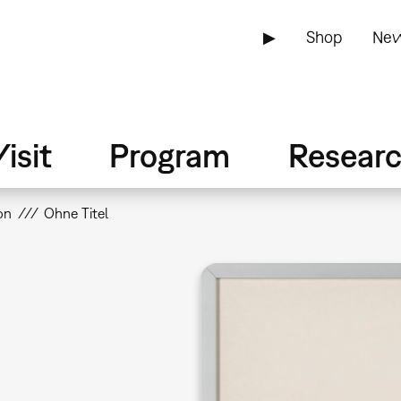
▶
Shop
New
isit
Program
Resear
on
Ohne Titel