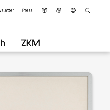
sletter
Press
ch
ZKM