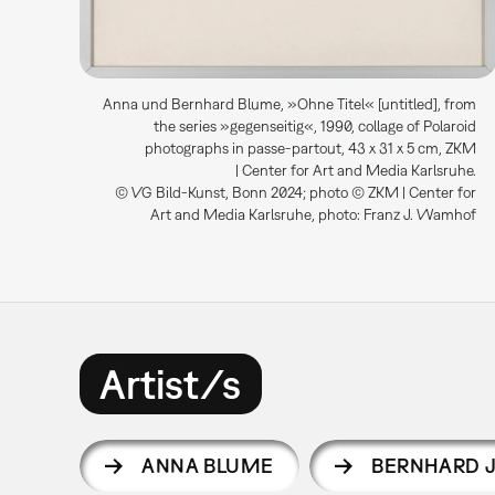
Anna und Bernhard Blume, »Ohne Titel« [untitled], from
the series »gegenseitig«, 1990, collage of Polaroid
photographs in passe-partout, 43 x 31 x 5 cm, ZKM
| Center for Art and Media Karlsruhe.
© VG Bild-Kunst, Bonn 2024; photo © ZKM | Center for
Art and Media Karlsruhe, photo: Franz J. Wamhof
Artist/s
ANNA BLUME
BERNHARD 