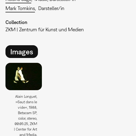
Mark Tomkins
Darsteller/in
Collection
ZKM | Zentrum für Kunst und Medien
Images
Alain Longuet,
»Saut dans le
vide«, 1988,
Betacam SP,
color, stereo,
00:05:25, ZKM
| Center for Art
and Media.