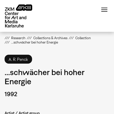
Skip
to
main
content
Research
Collections & Archives
Collection
...schwächer bei hoher Energie
A. R. Penck
...schwächer bei hoher
Energie
1992
Artist / Artist group