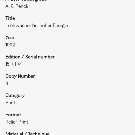
A. R. Penck
Title
...schwächer bei hoher Energie
Year
1992
Edition / Serial number
15 + I-V
Copy Number
8
Category
Print
Format
Relief Print
Material / Technique