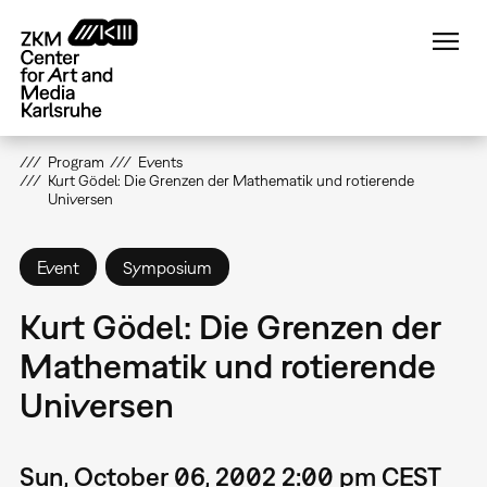
Skip
to
main
content
Program
Events
Kurt Gödel: Die Grenzen der Mathematik und rotierende
Universen
Event
Symposium
Kurt Gödel: Die Grenzen der
Mathematik und rotierende
Universen
Sun, October 06, 2002 2:00 pm CEST