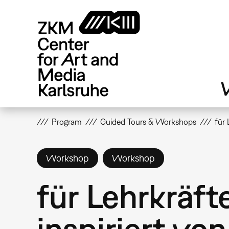
Skip
to
main
content
V
Program
Guided Tours & Workshops
für 
Workshop
Workshop
für Lehrkräft
inspiriert vo