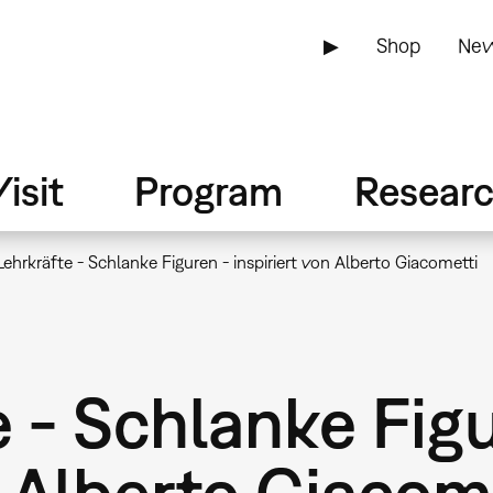
▶
Shop
New
isit
Program
Resear
Lehrkräfte - Schlanke Figuren - inspiriert von Alberto Giacometti
e - Schlanke Fig
n Alberto Giacom