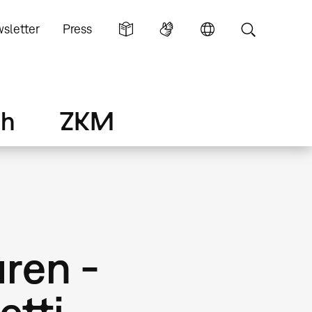
sletter
Press
ch
ZKM
uren -
etti