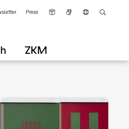
sletter
Press
ch
ZKM