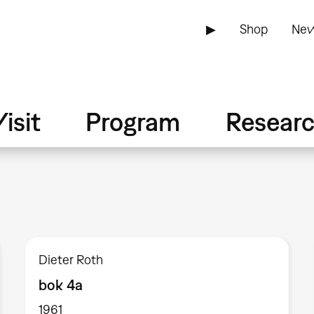
▶
Shop
New
isit
Program
Resear
Dieter Roth
bok 4a
1961