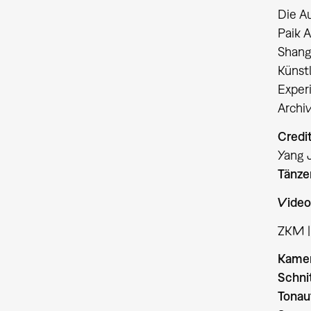
Die A
Paik A
Shang
Künst
Experi
Archi
Credi
Yang 
Tänze
Video
ZKM |
Kame
Schni
Tona