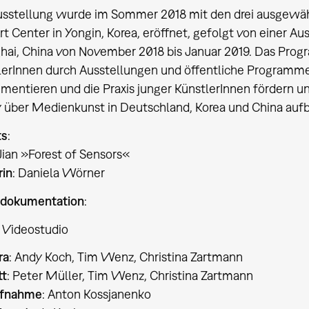
usstellung wurde im Sommer 2018 mit den drei ausgewä
rt Center in Yongin, Korea, eröffnet, gefolgt von einer A
hai, China von November 2018 bis Januar 2019. Das Prog
lerInnen durch Ausstellungen und öffentliche Programme
mentieren und die Praxis junger KünstlerInnen fördern u
v über Medienkunst in Deutschland, Korea und China auf
ts
:
Jian »Forest of Sensors«
rin
: Daniela Wörner
dokumentation
:
 Videostudio
ra
: Andy Koch, Tim Wenz, Christina Zartmann
tt
: Peter Müller, Tim Wenz, Christina Zartmann
ufnahme
: Anton Kossjanenko