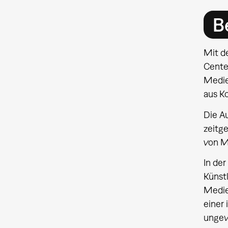
B
Mit d
Cente
Medie
aus K
Die A
zeitg
von M
In de
Künstl
Medie
einer
ungew