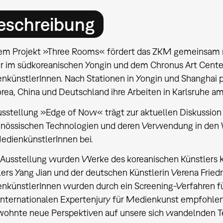
eschreibung
em Projekt »Three Rooms« fördert das ZKM gemeinsam 
r im südkoreanischen Yongin und dem Chronus Art Center 
nkünstlerInnen. Nach Stationen in Yongin und Shanghai p
orea, China und Deutschland ihre Arbeiten in Karlsruhe a
usstellung »Edge of Now« trägt zur aktuellen Diskussio
enössischen Technologien und deren Verwendung in den 
edienkünstlerInnen bei.
r Ausstellung wurden Werke des koreanischen Künstlers 
ers Yang Jian und der deutschen Künstlerin Verena Friedri
nkünstlerInnen wurden durch ein Screening-Verfahren fü
 internationalen Expertenjury für Medienkunst empfohlen
ohnte neue Perspektiven auf unsere sich wandelnden T