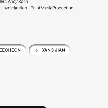
her
: Andy Koch
k
: Investigation - PaintMusicProduction
HEECHEON
YANG JIAN