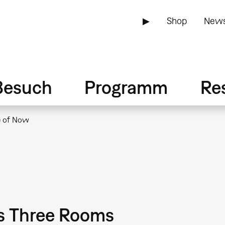
▶
Shop
News
Besuch
Programm
Re
e of Now
s Three Rooms