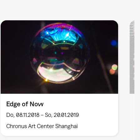
Edge of Now
E
E
Do, 08.11.2018 – So, 20.01.2019
Chronus Art Center Shanghai
F
F