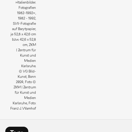
»Italienbilder.
Fotografien
1982–1992«,
1982 - 1992,
SW-Fotografie
auf Barytpapier,
je 52,8 x 42,6 cm
bzw. 42,6 x 52,8
cm, ZKM
| Zentrum für
Kunst und
Medien
Karlsruhe.
© VG Bild-
Kunst, Bonn
2024; Foto ©
ZKM | Zentrum
für Kunst und
Medien
Karlsruhe, Foto:
Franz J. Wamhof