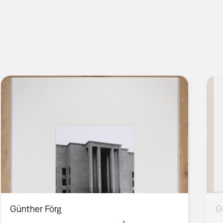
Günther Förg
G