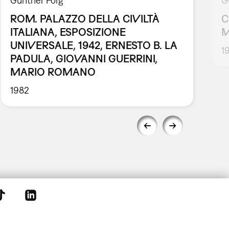
Günther Förg
G
ROM. PALAZZO DELLA CIVILTÀ
C
ITALIANA, ESPOSIZIONE
M
UNIVERSALE, 1942, ERNESTO B. LA
1
PADULA, GIOVANNI GUERRINI,
MARIO ROMANO
1982