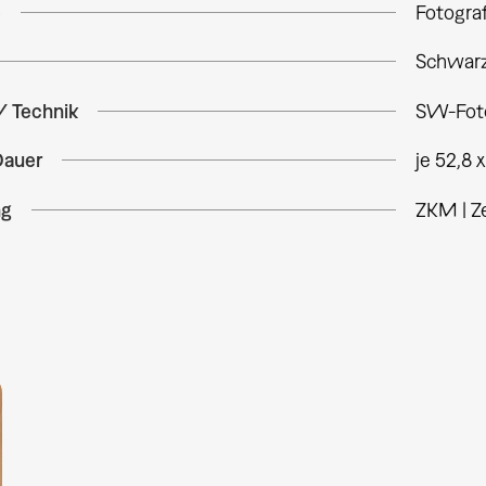
e
Fotogra
Schwarz
/ Technik
SW-Foto
Dauer
je 52,8 
ng
ZKM | Z