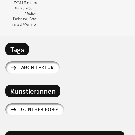
ZKM | Zentrum
für Kunst und
Medien
Karlsruhe, Foto:
Franz J. Wamhof
Tags
ARCHITEKTUR
Künstler:innen
GÜNTHER FÖRG