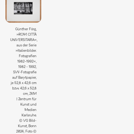
Günther Förg,
»ROM. CITTÀ
UNIVERSITARIA«,
aus der Serie
»Italienbilder.
Fotografien
1982–1992«,
1982 - 1992,
SW-Fotografie
auf Barytpapier,
je 52,8 x 42,6 cm
bzw. 42,6 x 52,8
cm, ZKM
| Zentrum für
Kunst und
Medien
Karlsruhe.
© VG Bild-
Kunst, Bonn
2024; Foto ©