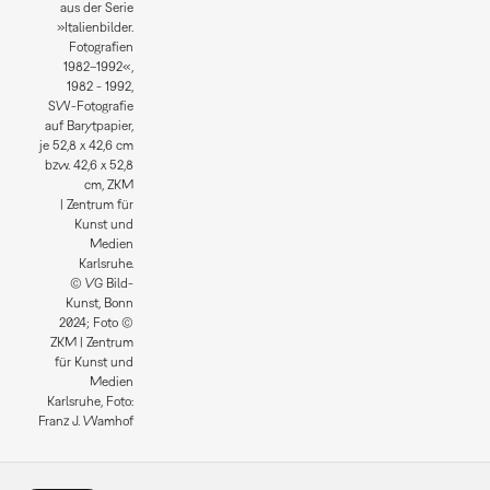
aus der Serie
»Italienbilder.
Fotografien
1982–1992«,
1982 - 1992,
SW-Fotografie
auf Barytpapier,
je 52,8 x 42,6 cm
bzw. 42,6 x 52,8
cm, ZKM
| Zentrum für
Kunst und
Medien
Karlsruhe.
© VG Bild-
Kunst, Bonn
2024; Foto ©
ZKM | Zentrum
für Kunst und
Medien
Karlsruhe, Foto:
Franz J. Wamhof