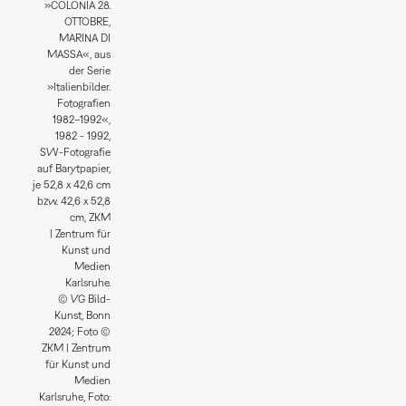
»COLONIA 28.
OTTOBRE,
MARINA DI
MASSA«, aus
der Serie
»Italienbilder.
Fotografien
1982–1992«,
1982 - 1992,
SW-Fotografie
auf Barytpapier,
je 52,8 x 42,6 cm
bzw. 42,6 x 52,8
cm, ZKM
| Zentrum für
Kunst und
Medien
Karlsruhe.
© VG Bild-
Kunst, Bonn
2024; Foto ©
ZKM | Zentrum
für Kunst und
Medien
Karlsruhe, Foto: