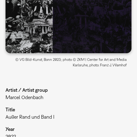
© VG Bild-Kunst, Bonn 2023; photo © ZKM | Center for Art and Media
Karlsruhe, photo: Franz J. Wamhof
Artist / Artist group
Marcel Odenbach
Title
Außer Rand und Band I
Year
2022