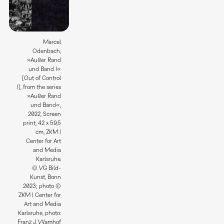
Marcel
Odenbach,
»Außer Rand
und Band I«
[Out of Control
I], from the series
»Außer Rand
und Band«,
2022, Screen
print, 42 x 59,5
cm, ZKM |
Center for Art
and Media
Karlsruhe.
© VG Bild-
Kunst, Bonn
2023; photo ©
ZKM | Center for
Art and Media
Karlsruhe, photo:
Franz J. Wamhof