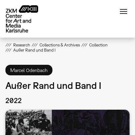
Skip
to
main
content
Research
Collections & Archives
Collection
Außer Rand und Band I
Marcel Odenbach
Außer Rand und Band I
2022