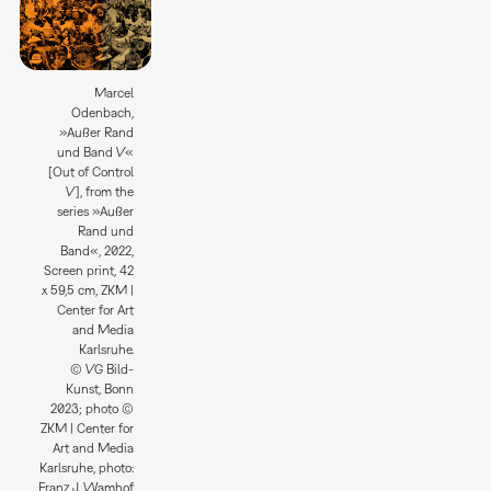
Marcel
Odenbach,
»Außer Rand
und Band V«
[Out of Control
V], from the
series »Außer
Rand und
Band«, 2022,
Screen print, 42
x 59,5 cm, ZKM |
Center for Art
and Media
Karlsruhe.
© VG Bild-
Kunst, Bonn
2023; photo ©
ZKM | Center for
Art and Media
Karlsruhe, photo:
Franz J. Wamhof