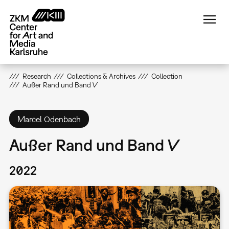
Skip
to
main
content
Research
Collections & Archives
Collection
Außer Rand und Band V
Marcel Odenbach
Außer Rand und Band V
2022