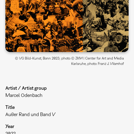
© VG Bild-Kunst, Bonn 2023; photo © ZKM | Center for Art and Media
Karlsruhe, photo: Franz J. Wamhof
Artist / Artist group
Marcel Odenbach
Title
Außer Rand und Band V
Year
2022