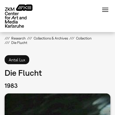
Skip
to
main
content
Research
Collections & Archives
Collection
Die Flucht
Antal Lux
Die Flucht
1983