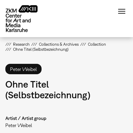
Skip
to
main
content
Research
Collections & Archives
Collection
Ohne Titel (Selbstbezeichnung)
Peter Weibel
Ohne Titel
(Selbstbezeichnung)
Artist / Artist group
Peter Weibel