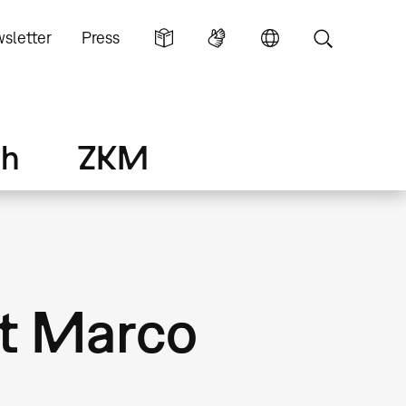
sletter
Press
ch
ZKM
it Marco