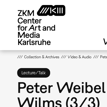
Skip
to
main
content
V
Collection & Archives
Video & Audio
Pet
Lecture/Talk
Peter Weibel
Wilms (3/3)