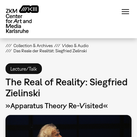
Skip
to
main
content
Collection & Archives
Video & Audio
Das Reale der Realität: Siegfried Zielinski
Lecture/Talk
The Real of Reality: Siegfried
Zielinski
»Apparatus Theory Re-Visited«