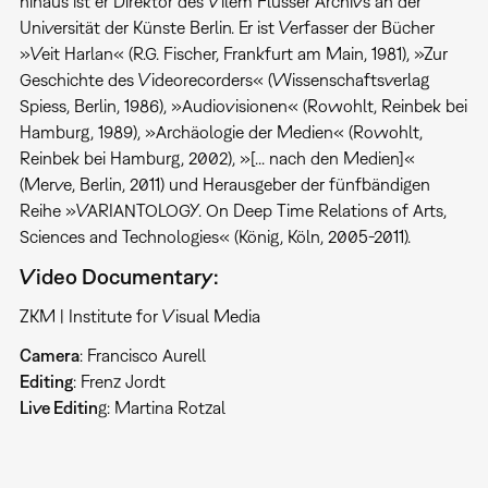
hinaus ist er Direktor des Vilém Flusser Archivs an der
Universität der Künste Berlin. Er ist Verfasser der Bücher
»Veit Harlan« (R.G. Fischer, Frankfurt am Main, 1981), »Zur
Geschichte des Videorecorders« (Wissenschaftsverlag
Spiess, Berlin, 1986), »Audiovisionen« (Rowohlt, Reinbek bei
Hamburg, 1989), »Archäologie der Medien« (Rowohlt,
Reinbek bei Hamburg, 2002), »[... nach den Medien]«
(Merve, Berlin, 2011) und Herausgeber der fünfbändigen
Reihe »VARIANTOLOGY. On Deep Time Relations of Arts,
Sciences and Technologies« (König, Köln, 2005-2011).
Video Documentary:
ZKM | Institute for Visual Media
Camera
: Francisco Aurell
Editing
: Frenz Jordt
Live Editin
g: Martina Rotzal