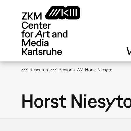
Skip
to
main
content
V
Research
Persons
Horst Niesyto
Horst Niesyt