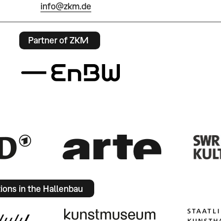
info@zkm.de
Partner of ZKM
tions in the Hallenbau