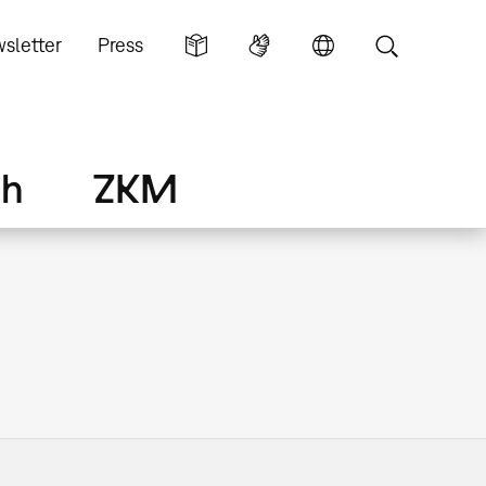
sletter
Press
ch
ZKM