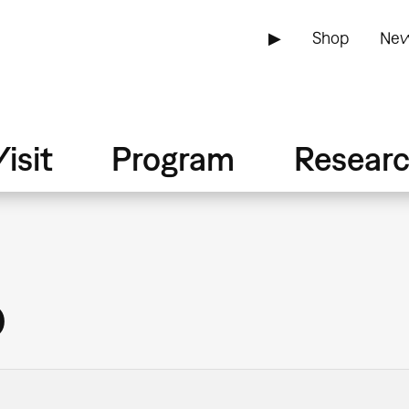
▶
Shop
New
isit
Program
Resear
o