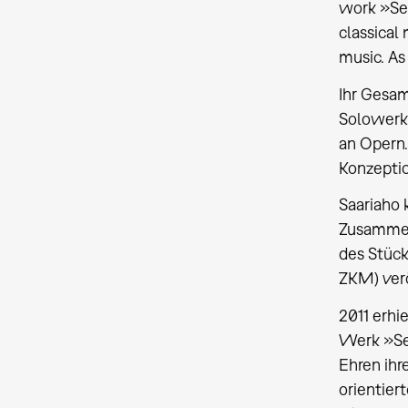
work »Sem
classical 
music. As 
Ihr Gesa
Solowerke
an Opern.
Konzepti
Saariaho 
Zusammen 
des Stück
ZKM) verö
2011 erhi
Werk »Sem
Ehren ihr
orientier