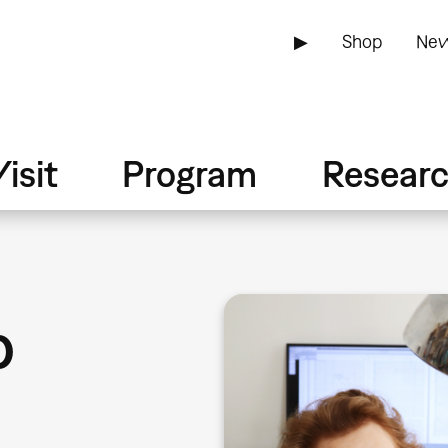
▶
Shop
New
isit
Program
Resear
o