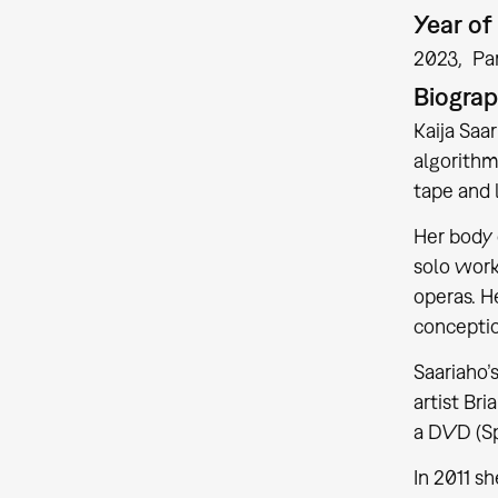
Year of
2023
Par
Biogra
Kaija Saa
algorithm
tape and l
Her body 
solo work
operas. H
conceptio
Saariaho’
artist Br
a DVD (Sp
In 2011 s