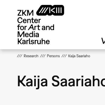
Skip
to
main
content
V
Research
Persons
Kaija Saariaho
Kaija Saariah