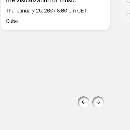
the visualization of music
T
Thu, January 25, 2007 8:00 pm CET
Z
Cube