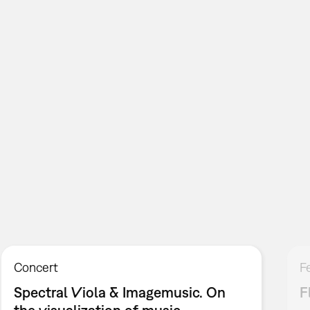
Concert
F
Spectral Viola & Imagemusic. On
F