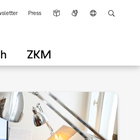
sletter
Press
ch
ZKM