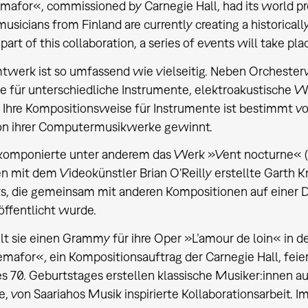
afor«, commissioned by Carnegie Hall, had its world premi
musicians from Finland are currently creating a historicall
part of this collaboration, a series of events will take plac
mtwerk ist so umfassend wie vielseitig. Neben Orchest
 für unterschiedliche Instrumente, elektroakustische W
 Ihre Kompositionsweise für Instrumente ist bestimmt von 
on ihrer Computermusikwerke gewinnt.
komponierte unter anderem das Werk »Vent nocturne« (2
mit dem Videokünstler Brian O'Reilly erstellte Garth K
s, die gemeinsam mit anderen Kompositionen auf einer D
ffentlicht wurde.
elt sie einen Grammy für ihre Oper »L’amour de loin« in d
afor«, ein Kompositionsauftrag der Carnegie Hall, feier
es 70. Geburtstages erstellen klassische Musiker:innen 
te, von Saariahos Musik inspirierte Kollaborationsarbeit. 