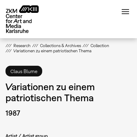
Skip
to
main
content
Research
Collections & Archives
Collection
Variationen zu einem patriotischen Thema
Claus Blume
Variationen zu einem
patriotischen Thema
1987
Artist / Artist group