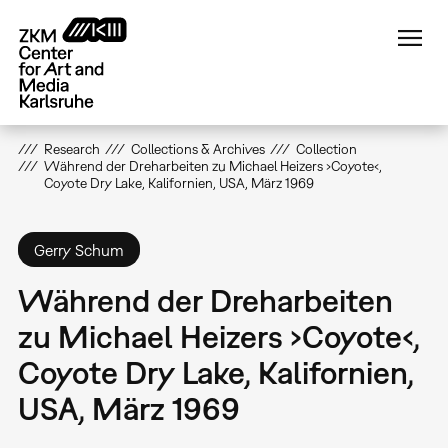
Skip
to
main
content
Research
Collections & Archives
Collection
Während der Dreharbeiten zu Michael Heizers ›Coyote‹,
Coyote Dry Lake, Kalifornien, USA, März 1969
Gerry Schum
Während der Dreharbeiten
zu Michael Heizers ›Coyote‹,
Coyote Dry Lake, Kalifornien,
USA, März 1969