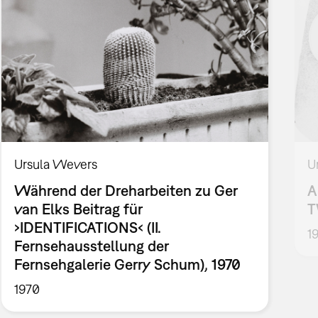
Ursula Wevers
U
Während der Dreharbeiten zu Ger
A
van Elks Beitrag für
T
›IDENTIFICATIONS‹ (II.
1
Fernsehausstellung der
Fernsehgalerie Gerry Schum), 1970
1970