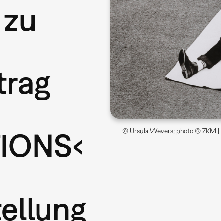
 zu
trag
TIONS‹
© Ursula Wevers; photo © ZKM | 
ellung