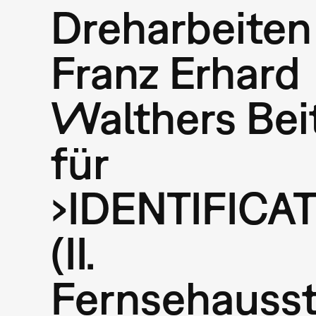
Dreharbeiten
Franz Erhard
Walthers Bei
für
›IDENTIFICA
(II.
Fernsehausst