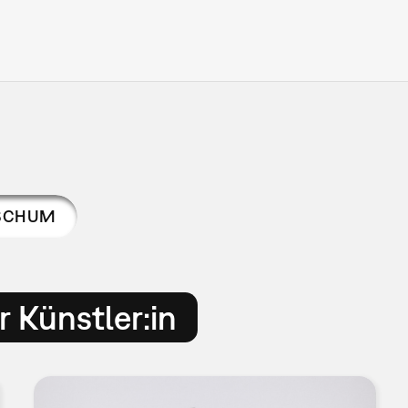
 SCHUM
 Künstler:in