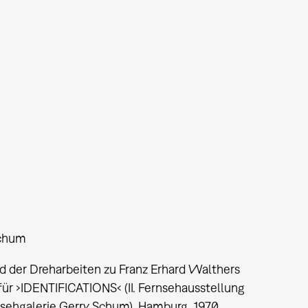
Schum
 der Dreharbeiten zu Franz Erhard Walthers
für ›IDENTIFICATIONS‹ (II. Fernsehausstellung
nsehgalerie Gerry Schum), Hamburg, 1970