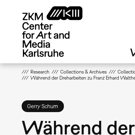
Skip
to
main
content
V
Research
Collections & Archives
Collecti
Während der Dreharbeiten zu Franz Erhard Walther
Gerry Schum
Während der