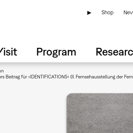
▶
Shop
New
isit
Program
Resear
on
s Beitrag für ›IDENTIFICATIONS‹ (II. Fernsehausstellung der Fer