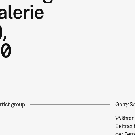
alerie
,
70
rtist group
Gerry 
Während
Beitrag 
der Fer