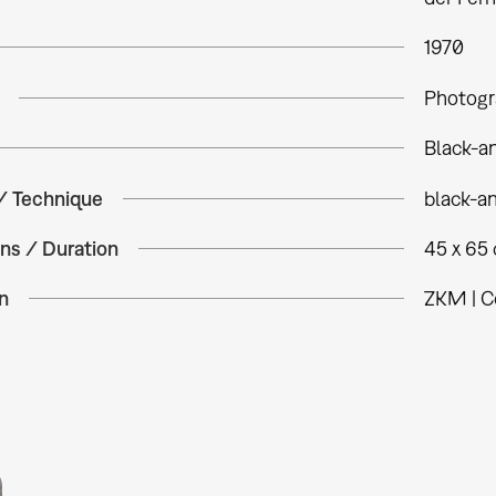
1970
Photogr
Black-a
 / Technique
black-a
ns / Duration
45 x 65
n
ZKM | C