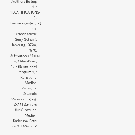
Walthers Beitrag
für
›IDENTIFICATIONS‹
(II.
Fernsehausstellung
der
Fernsehgalerie
Gerry Schum),
Hamburg, 1970«,
1970,
Schwarzweißfotografie
auf Aludibond,
45 x 65 cm, ZKM
| Zentrum für
Kunst und
Medien
Karlsruhe.
© Ursula
Wevers; Foto ©
ZKM | Zentrum
für Kunst und
Medien
Karlsruhe, Foto:
Franz J. Wamhof