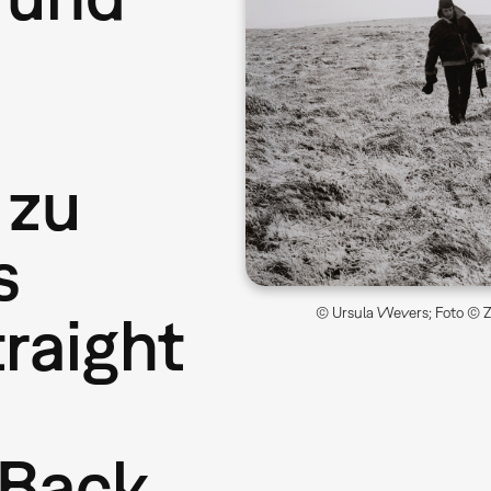
 zu
s
raight
© Ursula Wevers; Foto © ZK
 Back