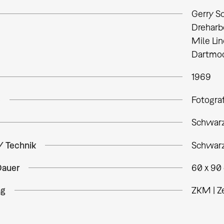
Gerry S
Dreharbe
Mile Lin
Dartmoo
1969
e
Fotogra
Schwarz
/ Technik
Schwarz
Dauer
60 x 90
ng
ZKM | Z