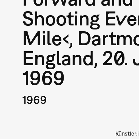
Shooting Eve
Mile‹, Dartmo
England, 20. 
1969
1969
Künstler: