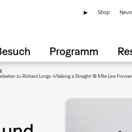
▶
Shop
News
Besuch
Programm
Re
g
eiten zu Richard Longs ›Walking a Straight 10 Mile Line Forwar
 und