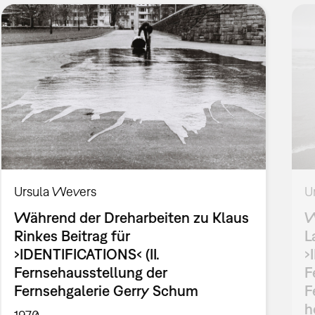
Ursula Wevers
U
Während der Dreharbeiten zu Klaus
W
Rinkes Beitrag für
L
›IDENTIFICATIONS‹ (II.
›
Fernsehausstellung der
F
Fernsehgalerie Gerry Schum
F
h