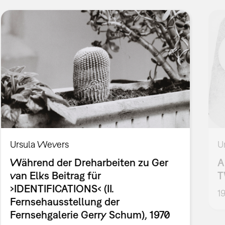
Ursula Wevers
U
Während der Dreharbeiten zu Ger
A
van Elks Beitrag für
T
›IDENTIFICATIONS‹ (II.
1
Fernsehausstellung der
Fernsehgalerie Gerry Schum), 1970