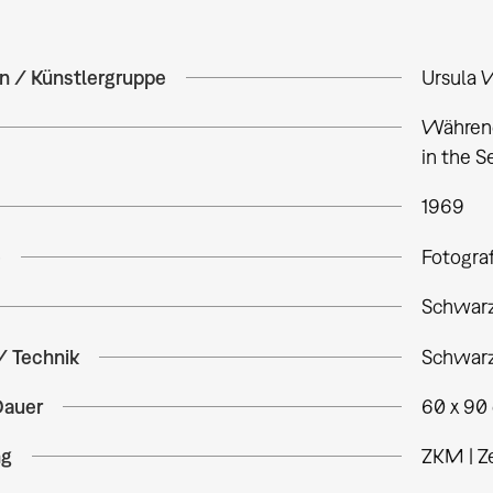
in / Künstlergruppe
Ursula 
Während
in the S
1969
e
Fotogra
Schwarz
/ Technik
Schwarz
Dauer
60 x 90
ng
ZKM | Z