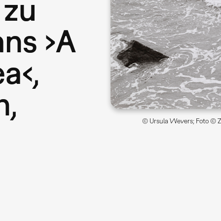
 zu
ans ›A
a‹,
n,
© Ursula Wevers; Foto © ZK