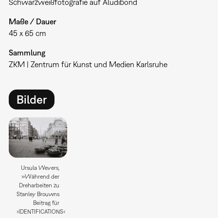
Schwarzweißfotografie auf Aludibond
Maße / Dauer
45 x 65 cm
Sammlung
ZKM | Zentrum für Kunst und Medien Karlsruhe
Bilder
Ursula Wevers,
»Während der
Dreharbeiten zu
Stanley Brouwns
Beitrag für
›IDENTIFICATIONS‹