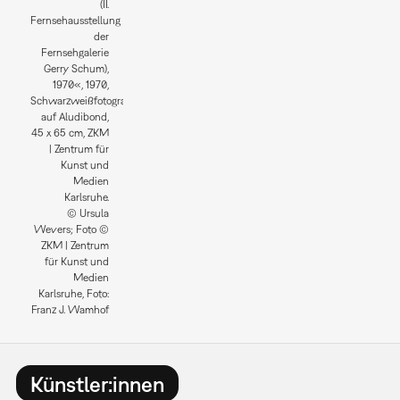
(II.
Fernsehausstellung
der
Fernsehgalerie
Gerry Schum),
1970«, 1970,
Schwarzweißfotografie
auf Aludibond,
45 x 65 cm, ZKM
| Zentrum für
Kunst und
Medien
Karlsruhe.
© Ursula
Wevers; Foto ©
ZKM | Zentrum
für Kunst und
Medien
Karlsruhe, Foto:
Franz J. Wamhof
Künstler:innen