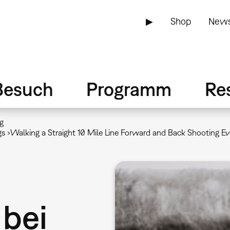
▶
Shop
News
Besuch
Programm
Re
g
s ›Walking a Straight 10 Mile Line Forward and Back Shooting Eve
bei