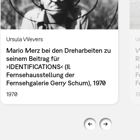
Ursula Wevers
U
Mario Merz bei den Dreharbeiten zu
W
seinem Beitrag für
R
›IDENTIFICATIONS‹ (II.
›
Fernsehausstellung der
F
Fernsehgalerie Gerry Schum), 1970
F
1970
1