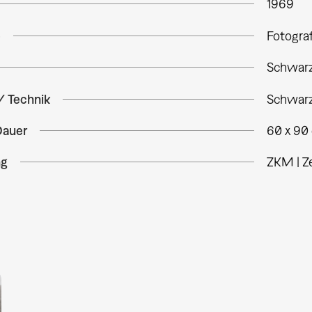
1969
e
Fotogra
Schwarz
/ Technik
Schwarz
Dauer
60 x 90
ng
ZKM | Z