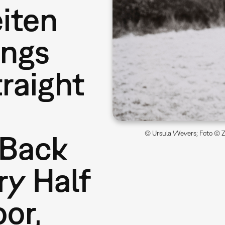
iten
ongs
raight
 Back
© Ursula Wevers; Foto © ZK
ry Half
or,