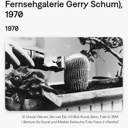
Fernsehgalerie Gerry Schum),
1970
1970
© Ursula Wevers, Ger van Elk: VG Bild-Kunst, Bonn; Foto © ZKM
| Zentrum für Kunst und Medien Karlsruhe, Foto: Franz J. Wamhof