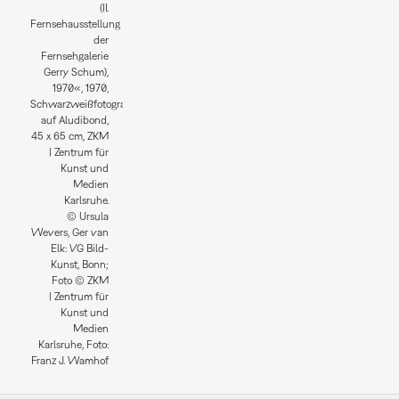
(II.
Fernsehausstellung
der
Fernsehgalerie
Gerry Schum),
1970«, 1970,
Schwarzweißfotografie
auf Aludibond,
45 x 65 cm, ZKM
| Zentrum für
Kunst und
Medien
Karlsruhe.
© Ursula
Wevers, Ger van
Elk: VG Bild-
Kunst, Bonn;
Foto © ZKM
| Zentrum für
Kunst und
Medien
Karlsruhe, Foto:
Franz J. Wamhof