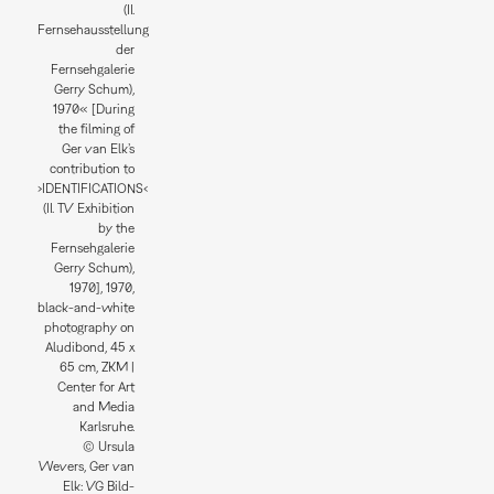
(II.
Fernsehausstellung
der
Fernsehgalerie
Gerry Schum),
1970« [During
the filming of
Ger van Elk’s
contribution to
›IDENTIFICATIONS‹
(II. TV Exhibition
by the
Fernsehgalerie
Gerry Schum),
1970], 1970,
black-and-white
photography on
Aludibond, 45 x
65 cm, ZKM |
Center for Art
and Media
Karlsruhe.
© Ursula
Wevers, Ger van
Elk: VG Bild-