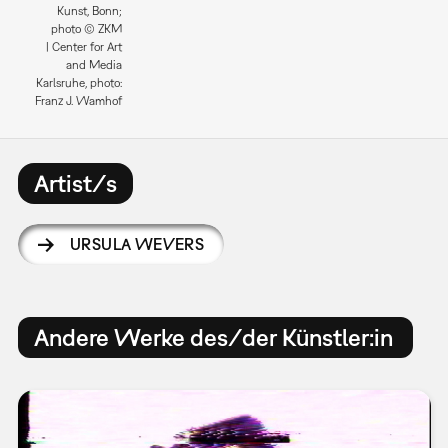
Kunst, Bonn;
photo © ZKM
| Center for Art
and Media
Karlsruhe, photo:
Franz J. Wamhof
Artist/s
URSULA WEVERS
Andere Werke des/der Künstler:in