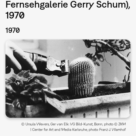
Fernsehgalerie Gerry Schum),
1970
1970
© Ursula Wevers, Ger van Elk: VG Bild-Kunst, Bonn; photo © ZKM
| Center for Art and Media Karlsruhe, photo: Franz J. Wamhof