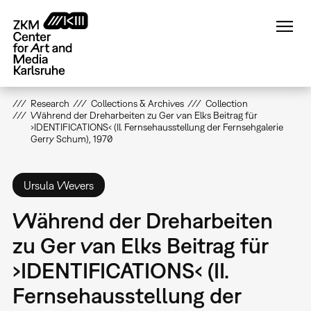
Skip
to
main
content
Research
Collections & Archives
Collection
Während der Dreharbeiten zu Ger van Elks Beitrag für
›IDENTIFICATIONS‹ (II. Fernsehausstellung der Fernsehgalerie
Gerry Schum), 1970
Ursula Wevers
Während der Dreharbeiten
zu Ger van Elks Beitrag für
›IDENTIFICATIONS‹ (II.
Fernsehausstellung der