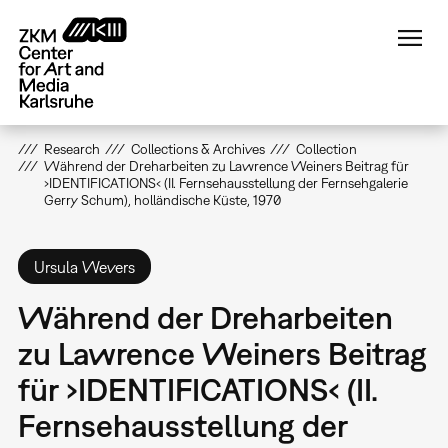
Skip
to
main
content
Research
Collections & Archives
Collection
Während der Dreharbeiten zu Lawrence Weiners Beitrag für
›IDENTIFICATIONS‹ (II. Fernsehausstellung der Fernsehgalerie
Gerry Schum), holländische Küste, 1970
Ursula Wevers
Während der Dreharbeiten
zu Lawrence Weiners Beitrag
für ›IDENTIFICATIONS‹ (II.
Fernsehausstellung der