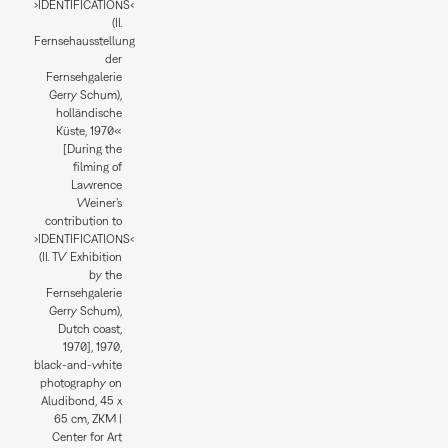
›IDENTIFICATIONS‹
(II.
Fernsehausstellung
der
Fernsehgalerie
Gerry Schum),
holländische
Küste, 1970«
[During the
filming of
Lawrence
Weiner’s
contribution to
›IDENTIFICATIONS‹
(II. TV Exhibition
by the
Fernsehgalerie
Gerry Schum),
Dutch coast,
1970], 1970,
black-and-white
photography on
Aludibond, 45 x
65 cm, ZKM |
Center for Art