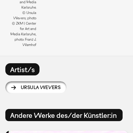
and Media
Karlsruhe.
© Ursula
Wevers; photo
© ZKM | Center
for Art and
Media Karlsruhe,
photo: Franz J.
Wamhof
Artist/s
URSULA WEVERS
Andere Werke des/der Künstler:in