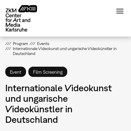
Skip
to
main
content
Program
Events
Internationale Videokunst und ungarische Videokünstler in
Deutschland
Event
Film Screening
Internationale Videokunst
und ungarische
Videokünstler in
Deutschland