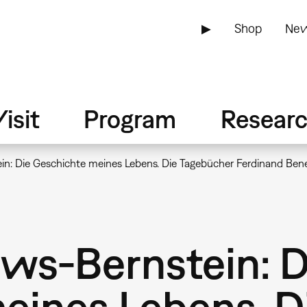
▶
Shop
New
isit
Program
Resear
n: Die Geschichte meines Lebens. Die Tagebücher Ferdinand Beneke
ews-Bernstein: D
eines Lebens. D