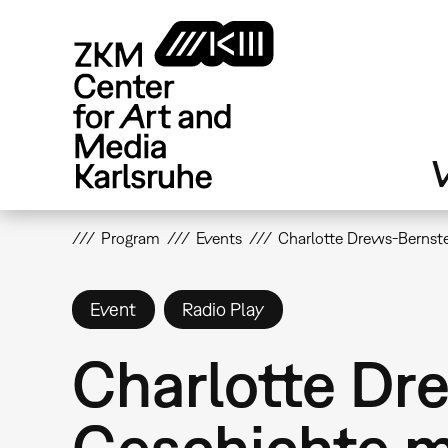
Skip
to
main
content
V
Program
Events
Charlotte Drews-Bernstei
Event
Radio Play
Charlotte Dr
Geschichte m