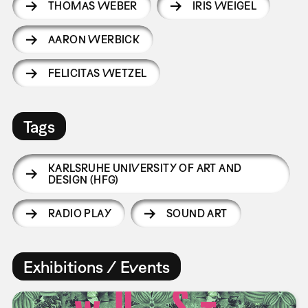
THOMAS WEBER
IRIS WEIGEL
AARON WERBICK
FELICITAS WETZEL
Tags
KARLSRUHE UNIVERSITY OF ART AND
DESIGN (HFG)
RADIO PLAY
SOUND ART
Exhibitions / Events