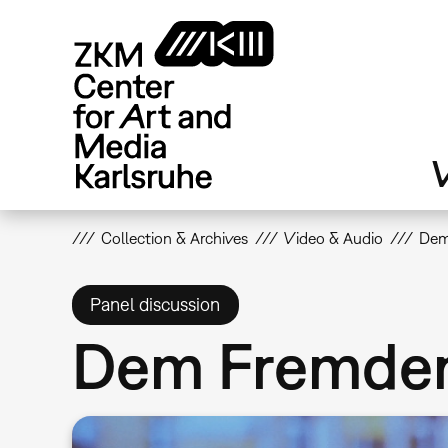
Skip
to
main
content
V
Collection & Archives
Video & Audio
Dem
Panel discussion
Dem Fremden