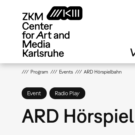
Skip
to
main
content
V
Program
Events
ARD Hörspielbahn
Event
Radio Play
ARD Hörspie