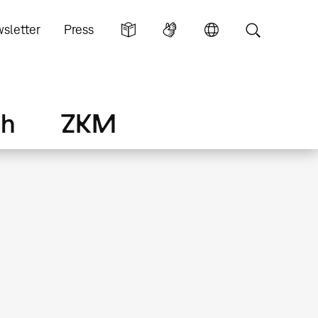
sletter
Press
ch
ZKM