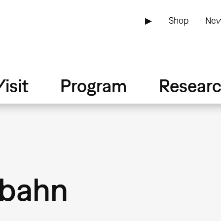
▶
Shop
New
isit
Program
Resear
lbahn