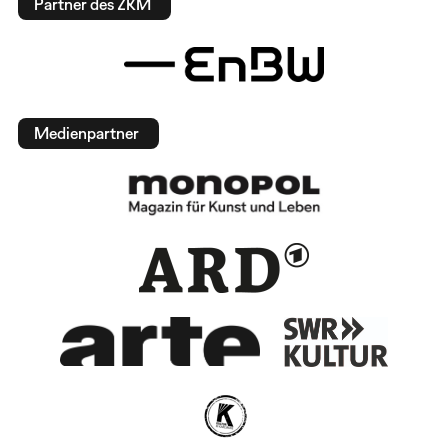
Partner des ZKM
Medienpartner