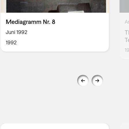
Mediagramm Nr. 8
A
T
Juni 1992
T
1992
1