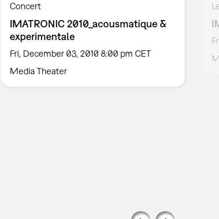
Concert
L
IMATRONIC 2010_acousmatique &
I
experimentale
F
Fri, December 03, 2010 8:00 pm CET
M
Media Theater