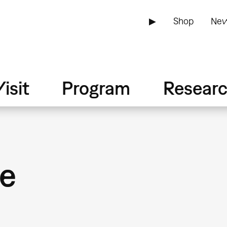
▶
Shop
New
isit
Program
Resear
le