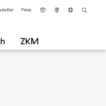
sletter
Press
ch
ZKM