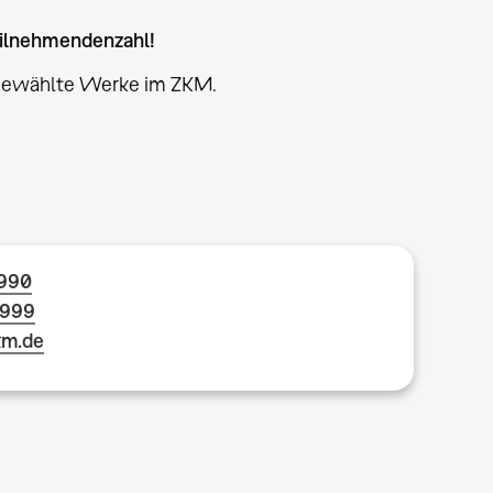
eilnehmendenzahl!
sgewählte Werke im ZKM.
1990
1999
km.de