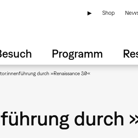
▶
Shop
News
Besuch
Programm
Re
tor:innenführung durch »Renaissance 3.0«
nführung durch 