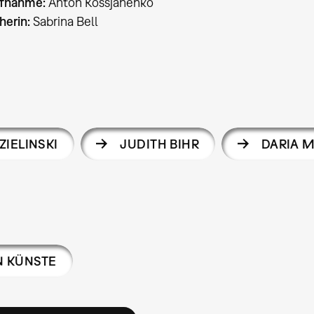
ufnahme:
Anton Kossjanenko
herin:
Sabrina Bell
ZIELINSKI
JUDITH BIHR
DARIA M
N KÜNSTE