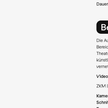
Dauer
B
Die A
Bereic
Theate
künstl
verne
Video
ZKM |
Kame
Schnit