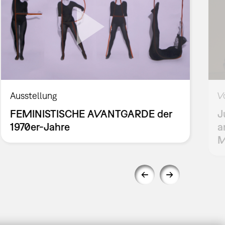
Ausstellung
V
FEMINISTISCHE AVANTGARDE der
J
1970er-Jahre
a
M