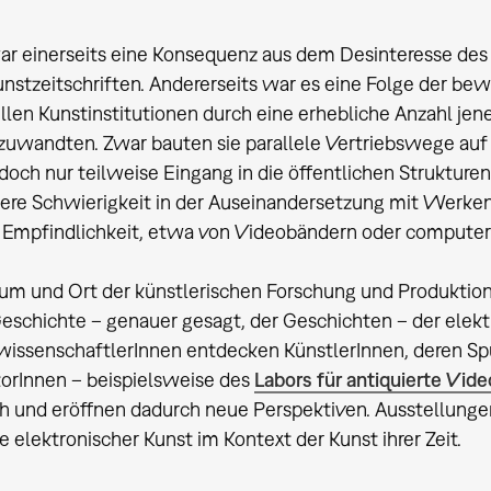
war einerseits eine Konsequenz aus dem Desinteresse d
nstzeitschriften. Andererseits war es eine Folge der b
ellen Kunstinstitutionen durch eine erhebliche Anzahl je
t zuwandten. Zwar bauten sie parallele Vertriebswege auf
doch nur teilweise Eingang in die öffentlichen Strukture
ere Schwierigkeit in der Auseinandersetzung mit Werken e
 Empfindlichkeit, etwa von Videobändern oder computerb
m und Ort der künstlerischen Forschung und Produktion
Geschichte – genauer gesagt, der Geschichten – der ele
issenschaftlerInnen entdecken KünstlerInnen, deren Spur
orInnen – beispielsweise des
Labors für antiquierte Vi
h und eröffnen dadurch neue Perspektiven. Ausstellunge
 elektronischer Kunst im Kontext der Kunst ihrer Zeit.