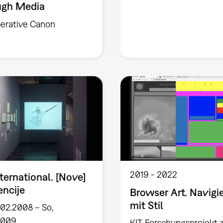
ugh Media
erative Canon
2019
2022
nternational. [Nove]
encije
Browser Art. Navigi
mit Stil
.02.2008 – So,
.2009
KIT-Forschungsprojekt 