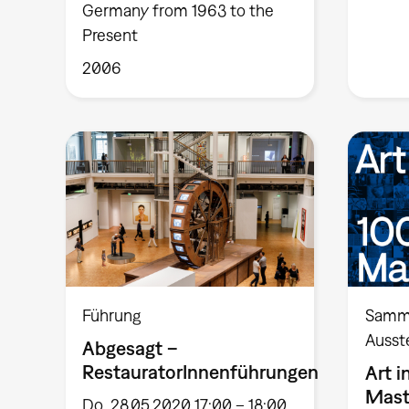
Germany from 1963 to the
Present
2006
Führung
Samm
Ausst
Abgesagt –
RestauratorInnenführungen
Art i
Mast
Do, 28.05.2020 17:00 – 18:00