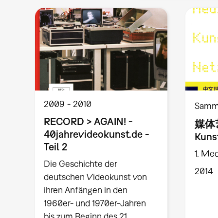
2009
2010
Samm
RECORD > AGAIN! -
媒体艺
40jahrevideokunst.de -
Kuns
Teil 2
1. Me
Die Geschichte der
2014
deutschen Videokunst von
ihren Anfängen in den
1960er- und 1970er-Jahren
bis zum Beginn des 21.