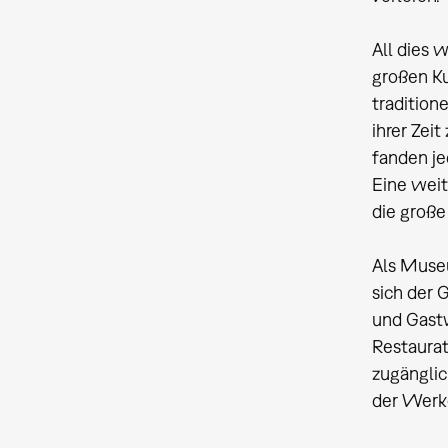
All dies 
großen Ku
tradition
ihrer Zei
fanden je
Eine weit
die große
Als Museu
sich der 
und Gastw
Restaurat
zugänglic
der Werke