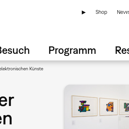
▶
Shop
News
Besuch
Programm
Re
elektronischen Künste
er
en