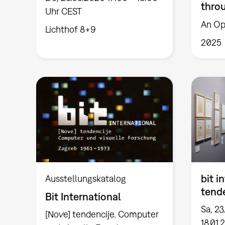
thro
Uhr CEST
An Op
Lichthof 8+9
2025
bit i
Ausstellungskatalog
tend
Bit International
Sa, 23
[Nove] tendencije. Computer
18.01