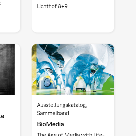
t
Lichthof 8+9
Ausstellungskatalog
Sammelband
te
BioMedia
The Age of Media with Life-