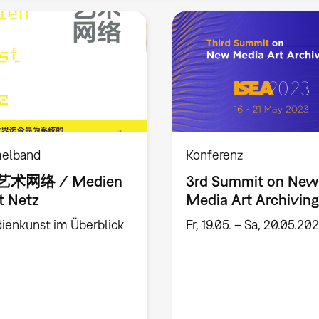
elband
Konferenz
术网络 / Medien
3rd Summit on New
t Netz
Media Art Archiving
dienkunst im Überblick
Fr, 19.05. – Sa, 20.05.20