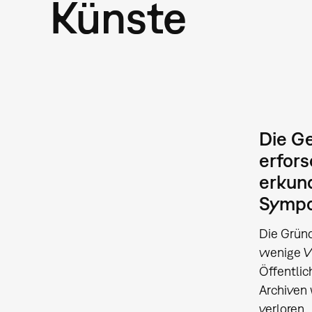
Künste
Die Ge
erfors
erkund
Sympos
Die Gründ
wenige We
Öffentlic
Archiven 
verloren.