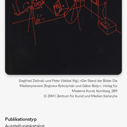
Siegfried Zielinski und Peter Weibel (Hg.), »Der Stand der Bilder. Die
Medienpioniere Zbigniew Rybczyński und Gábor Bódy«, Verlag für
Moderne Kunst, Nürnberg, 2011
© ZKM | Zentrum für Kunst und Medien Karlsruhe
Publikationstyp
Ausstellungskatalog