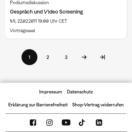
Podiumsdiskussion
Gespräch und Video Screening
Mi, 23.02.2011 19:00 Uhr CET
Vortragssaal
Seitennummerierung
Aktuelle
1
Seite
2
Seite
3
Seite
Impressum
Datenschutz
Erklärung zur Barrierefreiheit
Shop-Vertrag widerrufen