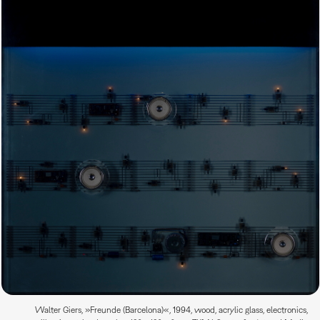
Walter Giers, »Freunde (Barcelona)«, 1994, wood, acrylic glass, electronics,